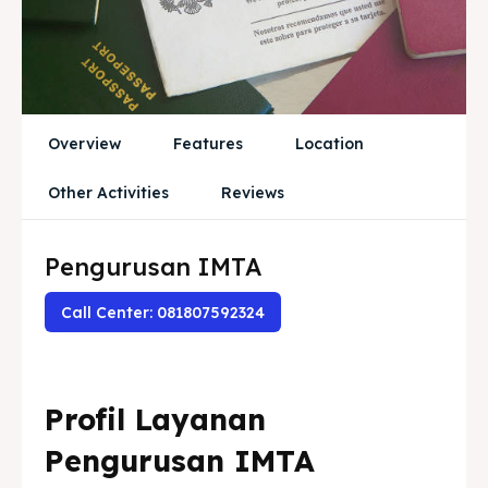
Kitas
Kitas
Imta
Imta
Legalisir
Legalisir
Overview
Features
Location
Apostille
Apostille
Other Activities
Reviews
Penerjemah
Penerjemah
Pengurusan IMTA
Asuransi
Asuransi
Call Center: 081807592324
Blog
Blog
Cari
Cari
Profil Layanan
Pengurusan IMTA