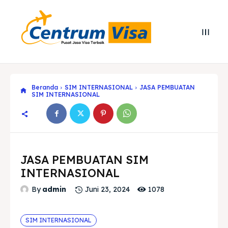
Beranda
SIM INTERNASIONAL
JASA PEMBUATAN
SIM INTERNASIONAL
Search
Search
JASA PEMBUATAN SIM
Cari
Cari
INTERNASIONAL
Explore our destinations
Explore our destinations
1078
By
admin
Juni 23, 2024
& Make a booking today
& Make a booking today
SIM INTERNASIONAL