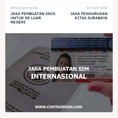
Home
Home
Artikulli paraprak
Artikulli tjetër
Visa
Visa
JASA PEMBUATAN SKCK
JASA PENGURUSAN
UNTUK KE LUAR
KITAS SURABAYA
NEGERI
Paspor
Paspor
Kitas
Kitas
Imta
Imta
Legalisir
Legalisir
Apostille
Apostille
Penerjemah
Penerjemah
Asuransi
Asuransi
Blog
Blog