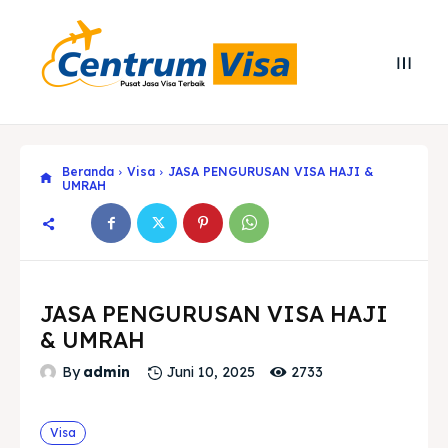
Beranda
Visa
JASA PENGURUSAN VISA HAJI &
UMRAH
JASA PENGURUSAN VISA HAJI
& UMRAH
Search
Search
2733
By
admin
Juni 10, 2025
Cari
Cari
Explore our destinations
Explore our destinations
Visa
& Make a booking today
& Make a booking today