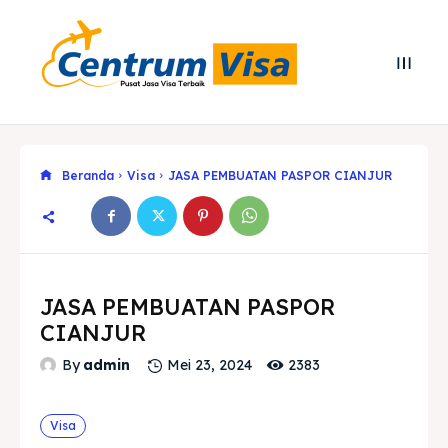
Beranda
Visa
JASA PEMBUATAN PASPOR CIANJUR
JASA PEMBUATAN PASPOR
CIANJUR
2383
By
admin
Mei 23, 2024
Search
Search
Visa
Cari
Cari