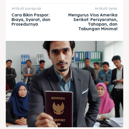
& Make a booking today
& Make a booking today
Artikulli paraprak
Artikulli tjetër
Cara Bikin Paspor:
Mengurus Visa Amerika
Biaya, Syarat, dan
Serikat: Persyaratan,
Prosedurnya
Tahapan, dan
Home
Home
Tabungan Minimal
Visa
Visa
Paspor
Paspor
Kitas
Kitas
Imta
Imta
Legalisir
Legalisir
Apostille
Apostille
Penerjemah
Penerjemah