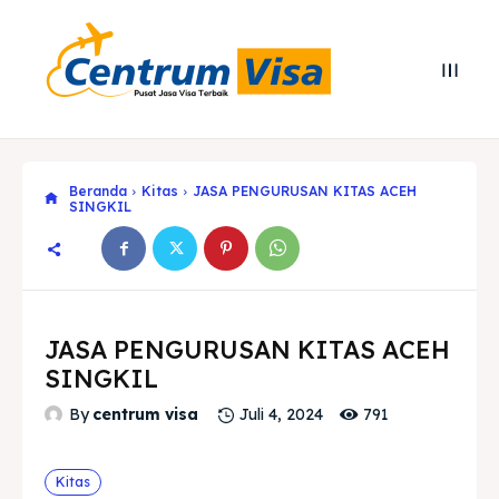
Beranda
Kitas
JASA PENGURUSAN KITAS ACEH
SINGKIL
JASA PENGURUSAN KITAS ACEH
SINGKIL
Search
Search
791
By
centrum visa
Juli 4, 2024
Cari
Cari
Explore our destinations
Explore our destinations
Kitas