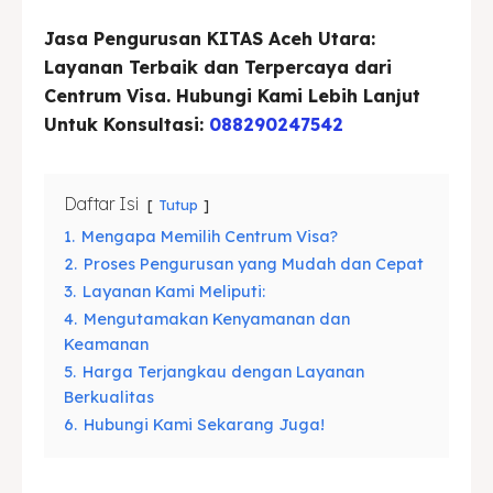
Blog
Blog
Jasa Pengurusan KITAS Aceh Utara:
Layanan Terbaik dan Terpercaya dari
Centrum Visa. Hubungi Kami Lebih Lanjut
Cari
Cari
Untuk Konsultasi:
088290247542
Daftar Isi
Tutup
1.
Mengapa Memilih Centrum Visa?
2.
Proses Pengurusan yang Mudah dan Cepat
3.
Layanan Kami Meliputi:
4.
Mengutamakan Kenyamanan dan
Keamanan
5.
Harga Terjangkau dengan Layanan
Berkualitas
6.
Hubungi Kami Sekarang Juga!