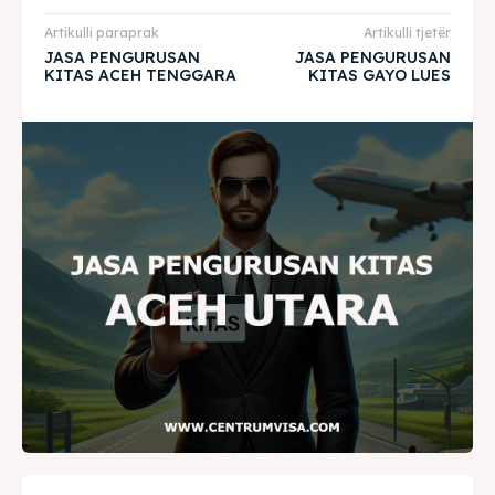
Artikulli paraprak
Artikulli tjetër
JASA PENGURUSAN
JASA PENGURUSAN
Home
Home
KITAS ACEH TENGGARA
KITAS GAYO LUES
Visa
Visa
Paspor
Paspor
Kitas
Kitas
Imta
Imta
Legalisir
Legalisir
Apostille
Apostille
Penerjemah
Penerjemah
Asuransi
Asuransi