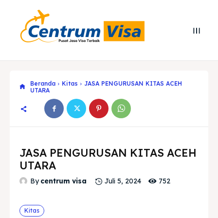
Beranda
Kitas
JASA PENGURUSAN KITAS ACEH
UTARA
JASA PENGURUSAN KITAS ACEH
UTARA
Search
Search
752
By
centrum visa
Juli 5, 2024
Cari
Cari
Explore our destinations
Explore our destinations
Kitas
& Make a booking today
& Make a booking today