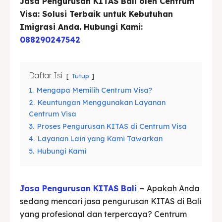
Jasa Pengurusan KITAS Bali oleh Centrum
Asuransi
Asuransi
Visa: Solusi Terbaik untuk Kebutuhan
Blog
Blog
Imigrasi Anda. Hubungi Kami:
088290247542
Cari
Cari
Daftar Isi
Tutup
1.
Mengapa Memilih Centrum Visa?
2.
Keuntungan Menggunakan Layanan
Centrum Visa
3.
Proses Pengurusan KITAS di Centrum Visa
4.
Layanan Lain yang Kami Tawarkan
5.
Hubungi Kami
Jasa Pengurusan KITAS Bali
–
Apakah Anda
sedang mencari jasa pengurusan KITAS di Bali
yang profesional dan terpercaya? Centrum