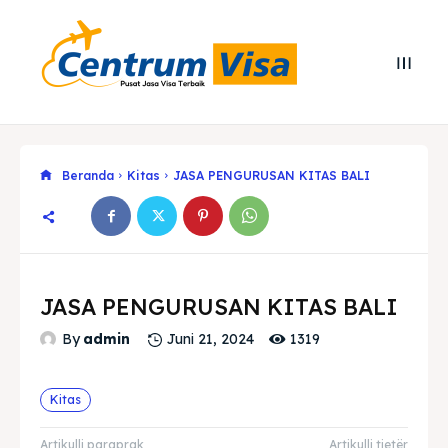
Beranda
Kitas
JASA PENGURUSAN KITAS BALI
JASA PENGURUSAN KITAS BALI
1319
By
admin
Juni 21, 2024
Search
Search
Kitas
Cari
Cari
Explore our destinations
Explore our destinations
Artikulli paraprak
Artikulli tjetër