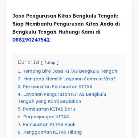
Asuransi
Asuransi
Jasa Pengurusan Kitas
Bengkulu Tengah
:
Siap Membantu Pengurusan Kitas Anda di
Blog
Blog
Bengkulu Tengah
.
Hubungi Kami di
088290247542
Cari
Cari
Daftar Isi
Tutup
1.
Tentang Biro Jasa KITAS Bengkulu Tengah
2.
Mengapa Memilih Layanan Centrum Visa?
3.
Persyaratan Pembuatan KITAS
4.
Layanan Pengurusan KITAS Bengkulu
Tengah yang Kami Sediakan
5.
Pembuatan KITAS Baru
6.
Perpanjangan KITAS
7.
Pembuatan KITAS Anak
8.
Penggantian KITAS Hilang