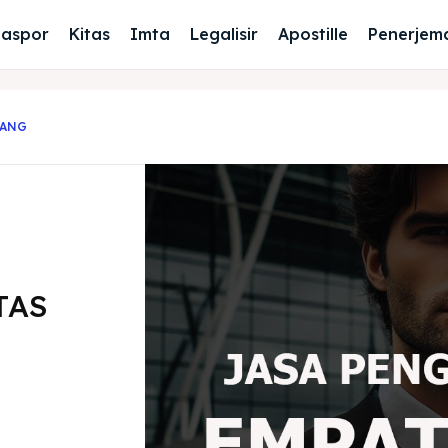
Paspor
Kitas
Imta
Legalisir
Apostille
Penerjem
WANG
TAS