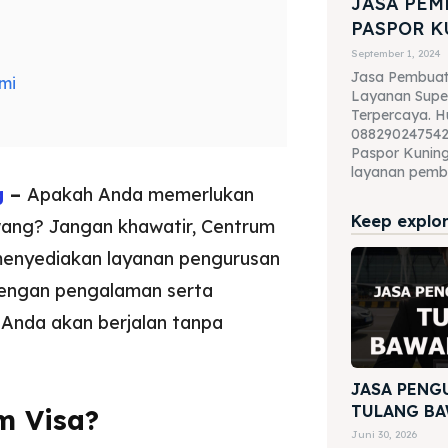
JASA PE
PASPOR 
September 1, 2024
Jasa Pembuat
mi
Layanan Supe
Terpercaya. H
088290247542
Paspor Kuning
layanan pembu
g
–
Apakah Anda memerlukan
Keep explori
ang? Jangan khawatir, Centrum
menyediakan layanan pengurusan
Dengan pengalaman serta
 Anda akan berjalan tanpa
JASA PENG
TULANG BA
m Visa?
Juni 30, 2026