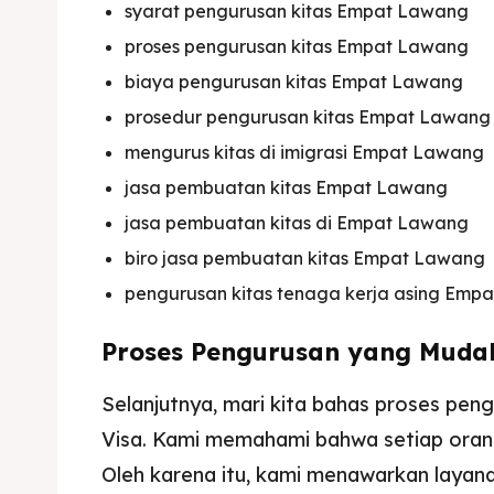
syarat pengurusan kitas Empat Lawang
Imta
Imta
proses pengurusan kitas Empat Lawang
Legalis
Legalis
biaya pengurusan kitas Empat Lawang
prosedur pengurusan kitas Empat Lawang
Aposti
Aposti
mengurus kitas di imigrasi Empat Lawang
Pener
Pener
jasa pembuatan kitas Empat Lawang
jasa pembuatan kitas di Empat Lawang
Asuran
Asuran
biro jasa pembuatan kitas Empat Lawang
Blog
Blog
pengurusan kitas tenaga kerja asing Emp
Proses Pengurusan yang Muda
Selanjutnya, mari kita bahas proses pe
Visa. Kami memahami bahwa setiap orang
Oleh karena itu, kami menawarkan layan