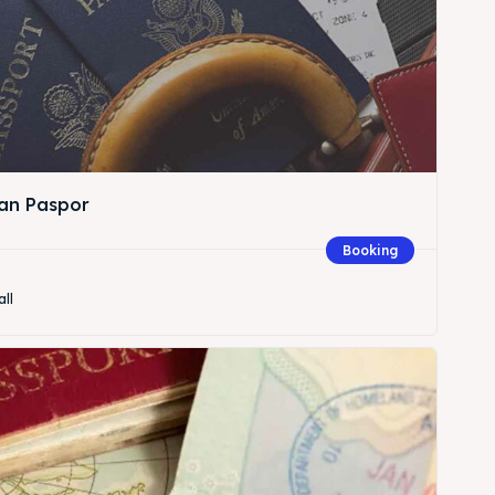
an Paspor
Booking
all