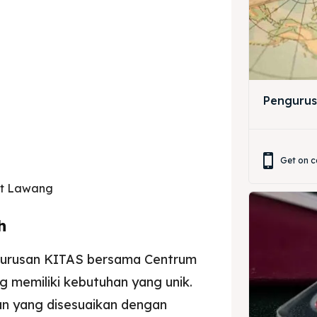
ir
ir
lle
lle
Pengurus
jemah
jemah
si
si
Get on c
at Lawang
h
ngurusan KITAS bersama Centrum
 memiliki kebutuhan yang unik.
an yang disesuaikan dengan