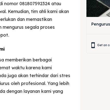
 di nomor 081807592324 atau
wal. Kemudian, tim ahli kami akan
erlukan dan memastikan
Pengurus
an mengurus segala proses
epot.
Get on c
mi
isa memberikan berbagai
emat waktu karena kami
da juga akan terhindar dari stres
rus oleh profesional. Yang lebih
nda dengan layanan kami yang