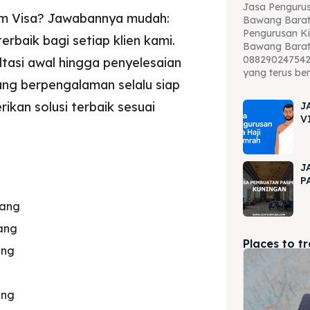
Jasa Pengurus
um Visa? Jawabannya mudah:
Bawang Barat
Pengurusan Ki
baik bagi setiap klien kami.
Bawang Barat
088290247542 
tasi awal hingga penyelesaian
yang terus be
yang berpengalaman selalu siap
kan solusi terbaik sesuai
J
V
J
P
wang
ang
Places to t
ang
ang