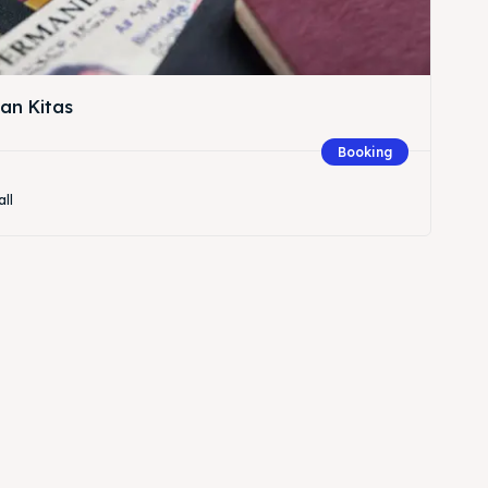
an Kitas
Booking
all