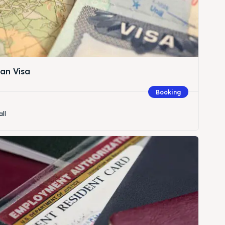
an Visa
Booking
all
Cari
Cari