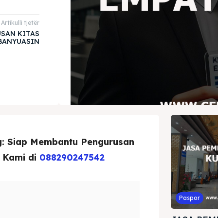
Artikulli tjetër
SAN KITAS
BANYUASIN
g: Siap Membantu Pengurusan
 Kami di
088290247542
Paspor