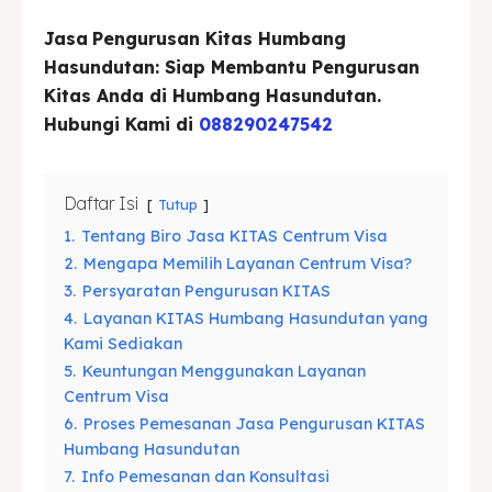
Jasa
Pengurusan Kitas Humbang
Asuransi
Asuransi
Hasundutan: Siap Membantu Pengurusan
Blog
Blog
Kitas Anda di Humbang Hasundutan.
Hubungi Kami di
088290247542
Cari
Cari
Daftar Isi
Tutup
1.
Tentang Biro Jasa KITAS Centrum Visa
2.
Mengapa Memilih Layanan Centrum Visa?
3.
Persyaratan Pengurusan KITAS
4.
Layanan KITAS Humbang Hasundutan yang
Kami Sediakan
5.
Keuntungan Menggunakan Layanan
Centrum Visa
6.
Proses Pemesanan Jasa Pengurusan KITAS
Humbang Hasundutan
7.
Info Pemesanan dan Konsultasi