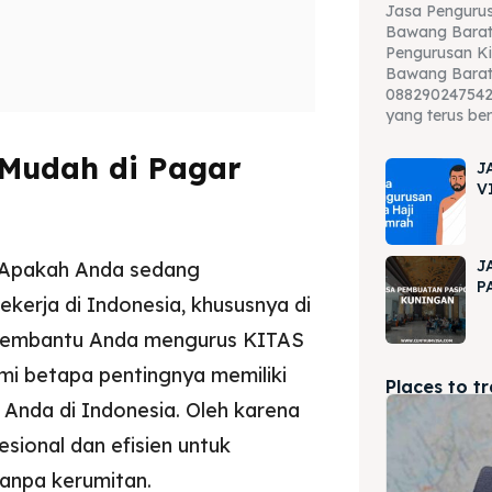
Jasa Pengurus
Bawang Barat
Pengurusan Ki
Bawang Barat
088290247542 
yang terus be
Mudah di Pagar
J
V
J
Apakah Anda sedang
P
kerja di Indonesia, khususnya di
 membantu Anda mengurus KITAS
i betapa pentingnya memiliki
Places to t
 Anda di Indonesia. Oleh karena
sional dan efisien untuk
npa kerumitan.