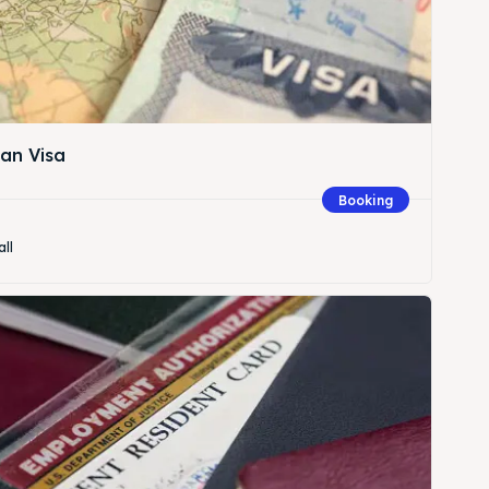
an Visa
Booking
all
Cari
Cari