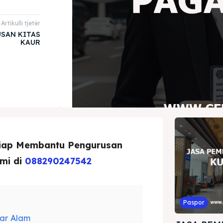
Artikulli tjetër
SAN KITAS
KAUR
Siap Membantu Pengurusan
mi di
088290247542
Paspor
ar Alam