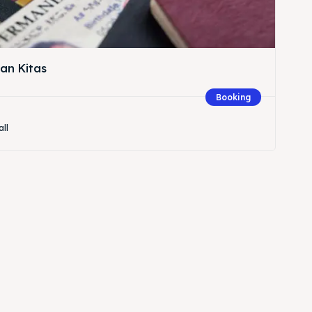
an Kitas
Booking
all