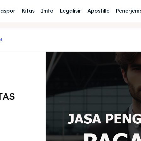
Paspor
Kitas
Imta
Legalisir
Apostille
Penerjem
M
TAS