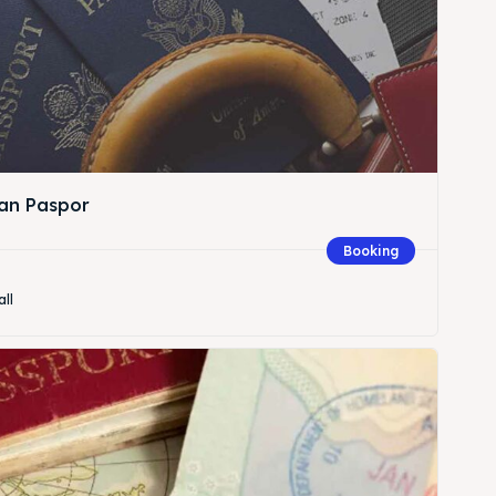
an Paspor
Booking
all