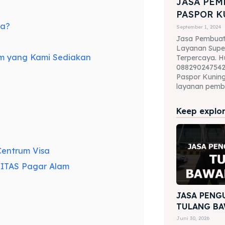
JASA PE
PASPOR 
sa?
September 1, 2024
Jasa Pembuat
Layanan Supe
m yang Kami Sediakan
Terpercaya. H
088290247542
Paspor Kuning
layanan pembu
Keep explori
entrum Visa
KITAS Pagar Alam
JASA PENG
TULANG BA
Juni 30, 2026