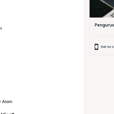
Pengurus
m
Get on c
r Alam