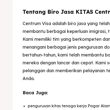
Tentang Biro Jasa KITAS Cent
Centrum Visa adalah biro jasa yang tel
membantu berbagai keperluan imigrasi,
Kami memiliki tim yang berkompeten da
Expl
Expl
menangani berbagai jenis pengurusan 
& Make 
& Make 
bertahun-tahun, kami telah membantu b
mereka dengan lancar dan cepat. Kami 
Home
Home
pelanggan dan memberikan pelayanan te
Anda.
Visa
Visa
Paspo
Paspo
Baca Juga:
Kitas
Kitas
pengurusan kitas tenaga kerja Pagar Ala