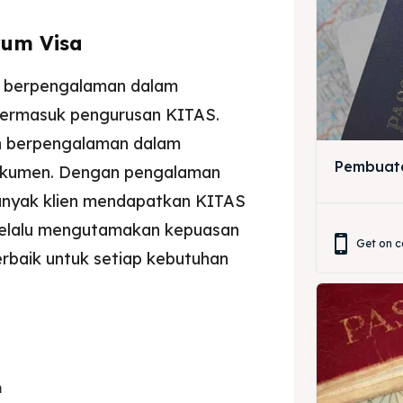
rum Visa
ah berpengalaman dalam
 termasuk pengurusan KITAS.
n berpengalaman dalam
ore our destinations
ore our destinations
Pembuat
dokumen. Dengan pengalaman
a booking today
a booking today
anyak klien mendapatkan KITAS
selalu mengutamakan kepuasan
Get on c
rbaik untuk setiap kebutuhan
r
r
m