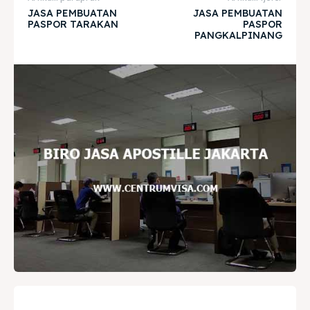
JASA PEMBUATAN
JASA PEMBUATAN
PASPOR TARAKAN
PASPOR
PANGKALPINANG
Home
Home
Visa
Visa
Paspor
Paspor
Kitas
Kitas
Imta
Imta
Legalisir
Legalisir
Apostille
Apostille
Penerjemah
Penerjemah
Asuransi
Asuransi