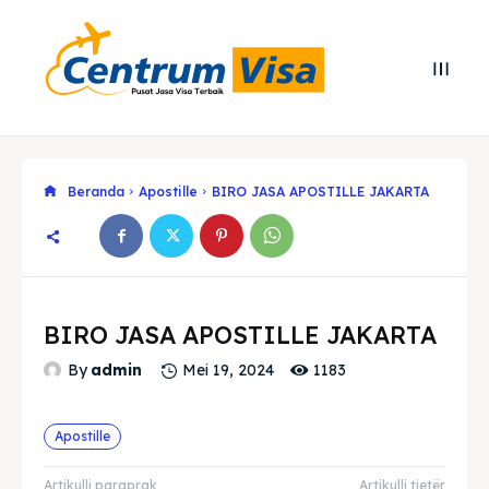
Beranda
Apostille
BIRO JASA APOSTILLE JAKARTA
BIRO JASA APOSTILLE JAKARTA
1183
By
admin
Mei 19, 2024
Search
Search
Cari
Cari
Explore our destinations
Explore our destinations
Apostille
& Make a booking today
& Make a booking today
Artikulli paraprak
Artikulli tjetër