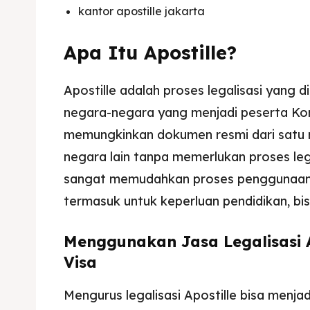
kantor apostille jakarta
Apa Itu Apostille?
Apostille adalah proses legalisasi yang 
negara-negara yang menjadi peserta Konv
Expl
Expl
memungkinkan dokumen resmi dari satu n
& Make 
& Make 
negara lain tanpa memerlukan proses leg
sangat memudahkan proses penggunaan d
Home
Home
termasuk untuk keperluan pendidikan, bisn
Visa
Visa
Menggunakan Jasa Legalisasi A
Paspo
Paspo
Visa
Kitas
Kitas
Mengurus legalisasi Apostille bisa menja