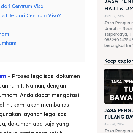
JASA PEN
 dari Centrum Visa
HAJI & U
tille dari Centrum Visa?
Juni 10, 2025
Jasa Pengurus
Umrah – Resmi
mham
Terpercaya, H
088290247542 
nkumham
berangkat ke T
Keep explori
ham
– Proses legalisasi dokumen
 dan rumit. Namun, dengan
nkumham, Anda dapat mengatasi
el ini, kami akan membahas
JASA PENG
gunakan layanan legalisasi
TULANG BA
sa, dokumen apa saja yang
Juni 30, 2026
Jasa Pengurus