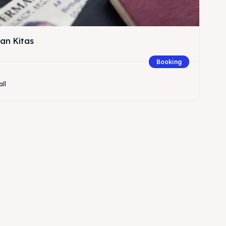
an Kitas
Booking
all