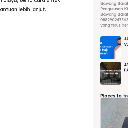
 biaya, serta cara untuk
Bawang Barat
tuan lebih lanjut.
Pengurusan Ki
Bawang Barat
088290247542 
yang terus be
J
V
J
P
Places to t