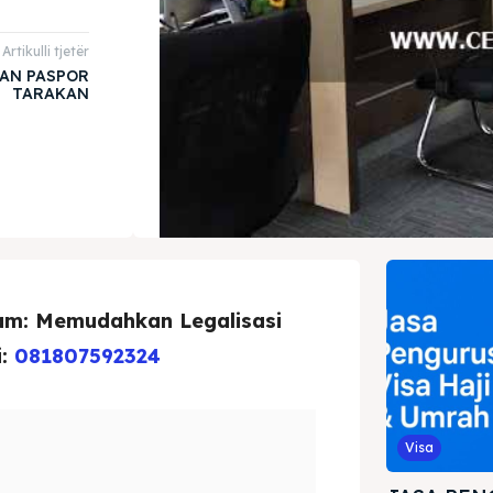
Artikulli tjetër
AN PASPOR
TARAKAN
ham: Memudahkan Legalisasi
i:
081807592324
Visa