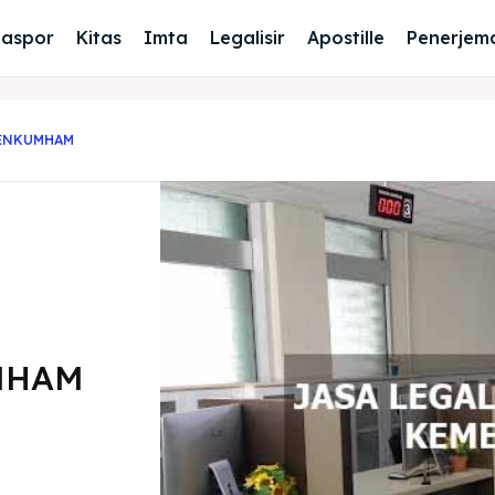
Paspor
Kitas
Imta
Legalisir
Apostille
Penerjem
MENKUMHAM
MHAM