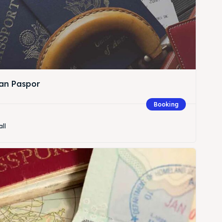
an Paspor
Booking
all