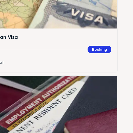
an Visa
Booking
all
Cari
Cari