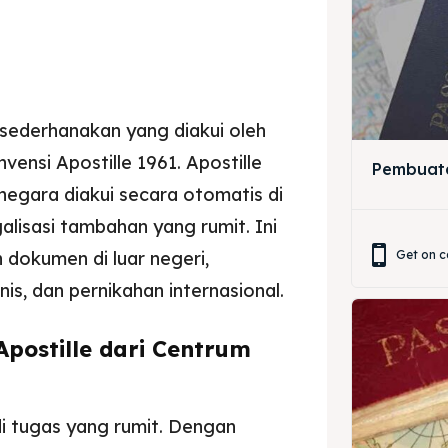
disederhanakan yang diakui oleh
ensi Apostille 1961. Apostille
ore our destinations
ore our destinations
Pembuat
egara diakui secara otomatis di
a booking today
a booking today
alisasi tambahan yang rumit. Ini
Get on c
okumen di luar negeri,
is, dan pernikahan internasional.
postille dari Centrum
r
r
di tugas yang rumit. Dengan