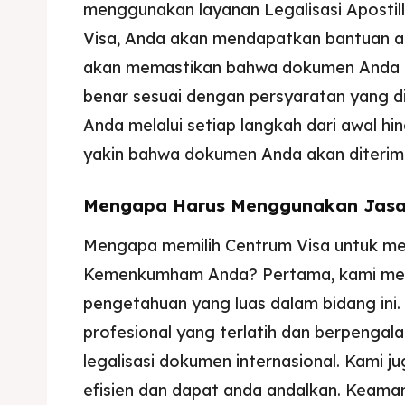
menggunakan layanan Legalisasi Aposti
Imta
Imta
Visa, Anda akan mendapatkan bantuan ahl
Legalis
Legalis
akan memastikan bahwa dokumen Anda d
benar sesuai dengan persyaratan yang 
Aposti
Aposti
Anda melalui setiap langkah dari awal hi
Pener
Pener
yakin bahwa dokumen Anda akan diterima
Asuran
Asuran
Mengapa Harus Menggunakan Jasa A
Blog
Blog
Mengapa memilih Centrum Visa untuk meng
Kemenkumham Anda? Pertama, kami mem
pengetahuan yang luas dalam bidang ini. T
profesional yang terlatih dan berpenga
legalisasi dokumen internasional. Kami 
efisien dan dapat anda andalkan. Keam