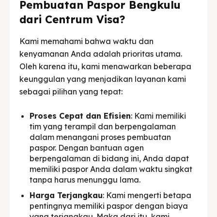
Pembuatan Paspor Bengkulu
dari Centrum Visa?
Kami memahami bahwa waktu dan
kenyamanan Anda adalah prioritas utama.
Oleh karena itu, kami menawarkan beberapa
keunggulan yang menjadikan layanan kami
sebagai pilihan yang tepat:
Proses Cepat dan Efisien
: Kami memiliki
tim yang terampil dan berpengalaman
dalam menangani proses pembuatan
paspor. Dengan bantuan agen
berpengalaman di bidang ini, Anda dapat
memiliki paspor Anda dalam waktu singkat
tanpa harus menunggu lama.
Harga Terjangkau
: Kami mengerti betapa
pentingnya memiliki paspor dengan biaya
yang terjangkau. Maka dari itu, kami