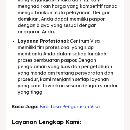
menghadirkan harga yang kompetitif tanpa
mengorbankan mutu pelayanan. Dengan
demikian, Anda dapat memiliki paspor
dengan biaya yang sesuai dengan
anggaran Anda.
Layanan Profesional
: Centrum Visa
memiliki tim profesional yang siap
membantu Anda dalam setiap langkah
proses pembuatan paspor. Dengan
pengalaman yang luas dan pengetahuan
yang mendalam tentang persyaratan dan
prosedur, kami menjamin setiap layanan
yang kami tawarkan sesuai dengan standar
yang tinggi.
Baca Juga:
Biro Jasa Pengurusan Visa
Layanan Lengkap Kami: