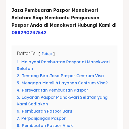
Jasa Pembuatan Paspor Manokwari
Asuransi
Asuransi
Selatan: Siap Membantu Pengurusan
Blog
Blog
Paspor Anda di Manokwari Hubungi Kami di
088290247542
Cari
Cari
Daftar Isi
Tutup
1.
Melayani Pembuatan Paspor di Manokwari
Selatan
2.
Tentang Biro Jasa Paspor Centrum Visa
3.
Mengapa Memilih Layanan Centrum Visa?
4.
Persyaratan Pembuatan Paspor
5.
Layanan Paspor Manokwari Selatan yang
Kami Sediakan
6.
Pembuatan Paspor Baru
7.
Perpanjangan Paspor
8.
Pembuatan Paspor Anak