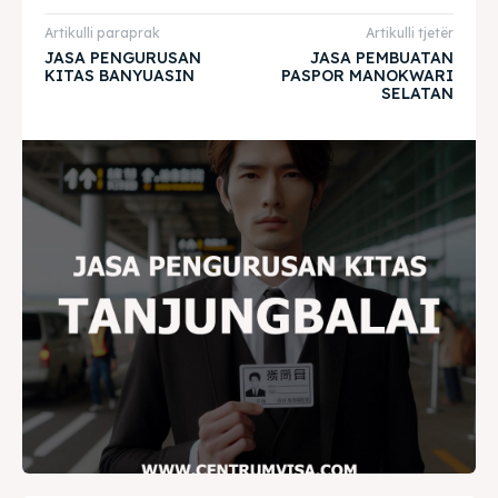
Artikulli paraprak
Artikulli tjetër
JASA PENGURUSAN
JASA PEMBUATAN
Home
Home
KITAS BANYUASIN
PASPOR MANOKWARI
SELATAN
Visa
Visa
Paspor
Paspor
Kitas
Kitas
Imta
Imta
Legalisir
Legalisir
Apostille
Apostille
Penerjemah
Penerjemah
Asuransi
Asuransi