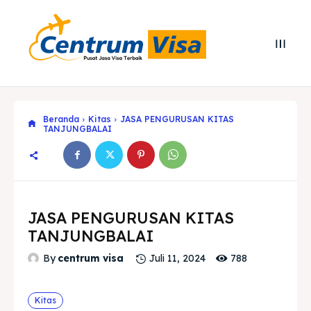
Beranda
Kitas
JASA PENGURUSAN KITAS
TANJUNGBALAI
JASA PENGURUSAN KITAS
TANJUNGBALAI
Search
Search
788
By
centrum visa
Juli 11, 2024
Cari
Cari
Explore our destinations
Explore our destinations
Kitas
& Make a booking today
& Make a booking today