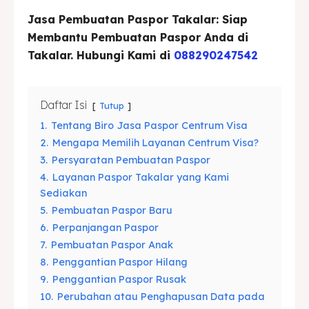
Jasa Pembuatan Paspor Takalar:
Siap
Asuransi
Asuransi
Membantu Pembuatan Paspor Anda di
Takalar. Hubungi Kami di
088290247542
Blog
Blog
Daftar Isi
Tutup
Cari
Cari
1.
Tentang Biro Jasa Paspor Centrum Visa
2.
Mengapa Memilih Layanan Centrum Visa?
3.
Persyaratan Pembuatan Paspor
4.
Layanan Paspor Takalar yang Kami
Sediakan
5.
Pembuatan Paspor Baru
6.
Perpanjangan Paspor
7.
Pembuatan Paspor Anak
8.
Penggantian Paspor Hilang
9.
Penggantian Paspor Rusak
10.
Perubahan atau Penghapusan Data pada