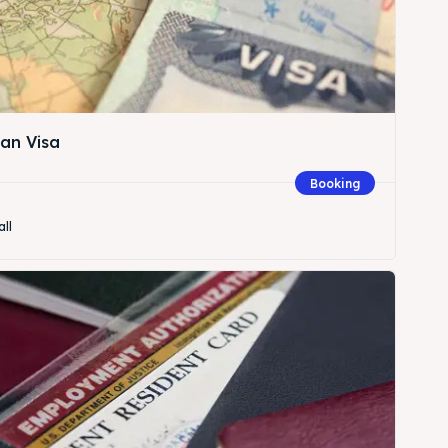
an Visa
Booking
all
Cari
Cari