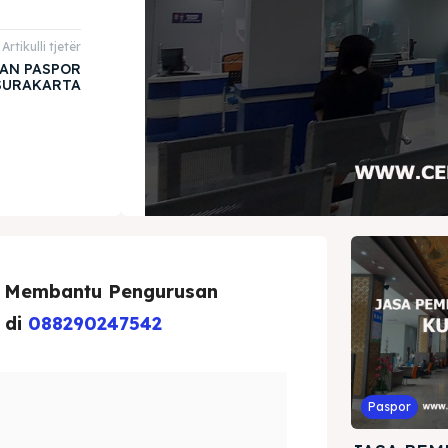
Artikulli tjetër
AN PASPOR
SURAKARTA
p Membantu Pengurusan
 di
088290247542
Paspor