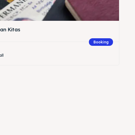
an Kitas
Booking
all