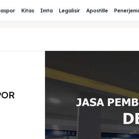
Paspor
Kitas
Imta
Legalisir
Apostille
Penerjem
POR