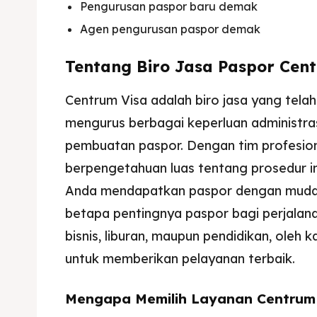
Pengurusan paspor baru demak
Imta
Imta
Agen pengurusan paspor demak
Legalis
Legalis
Tentang Biro Jasa Paspor Cen
Aposti
Aposti
Centrum Visa adalah biro jasa yang tel
Pener
Pener
mengurus berbagai keperluan administras
pembuatan paspor. Dengan tim profesiona
Asuran
Asuran
berpengetahuan luas tentang prosedur i
Blog
Blog
Anda mendapatkan paspor dengan muda
betapa pentingnya paspor bagi perjalana
bisnis, liburan, maupun pendidikan, oleh
untuk memberikan pelayanan terbaik.
Mengapa Memilih Layanan Centrum