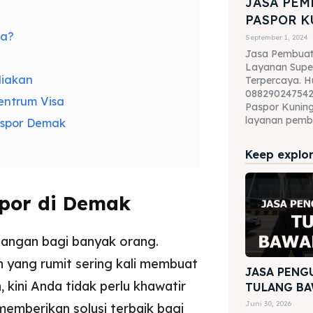
JASA PE
PASPOR 
sa?
September 1, 2024
Jasa Pembuat
Layanan Supe
diakan
Terpercaya. H
088290247542
ntrum Visa
Paspor Kuning
layanan pembu
spor Demak
Keep explori
por di Demak
tangan bagi banyak orang.
 yang rumit sering kali membuat
JASA PENG
kini Anda tidak perlu khawatir
TULANG BA
Juni 30, 2026
memberikan solusi terbaik bagi