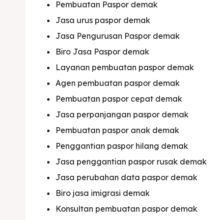
Pembuatan Paspor demak
Jasa urus paspor demak
Jasa Pengurusan Paspor demak
Biro Jasa Paspor demak
Layanan pembuatan paspor demak
Expl
Expl
Agen pembuatan paspor demak
Pembuatan paspor cepat demak
& Make 
& Make 
Jasa perpanjangan paspor demak
Pembuatan paspor anak demak
Home
Home
Penggantian paspor hilang demak
Visa
Visa
Jasa penggantian paspor rusak demak
Jasa perubahan data paspor demak
Paspo
Paspo
Biro jasa imigrasi demak
Kitas
Kitas
Konsultan pembuatan paspor demak