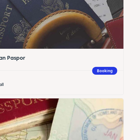
an Paspor
Booking
all