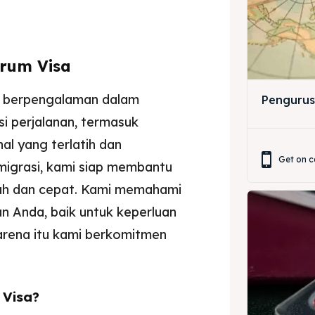
ir
ir
trum Visa
lle
lle
ah berpengalaman dalam
Pengurus
jemah
jemah
i perjalanan, termasuk
l yang terlatih dan
si
si
Get on c
migrasi, kami siap membantu
h dan cepat. Kami memahami
n Anda, baik untuk keperluan
 karena itu kami berkomitmen
 Visa?