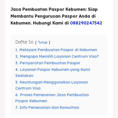
Asuransi
Asuransi
Jasa Pembuatan Paspor Kebumen: Siap
Membantu Pengurusan Paspor Anda di
Blog
Blog
Kebumen. Hubungi Kami di
088290247542
Daftar Isi
Tutup
Cari
Cari
1.
Melayani Pembuatan Paspor di Kebumen
2.
Mengapa Memilih Layanan Centrum Visa?
3.
Persyaratan Pembuatan Paspor
4.
Layanan Paspor Kebumen yang Kami
Sediakan
5.
Keuntungan Menggunakan Layanan
Centrum Visa
6.
Proses Pemesanan Jasa Pembuatan
Paspor Kebumen
7.
Info Pemesanan dan Konsultasi