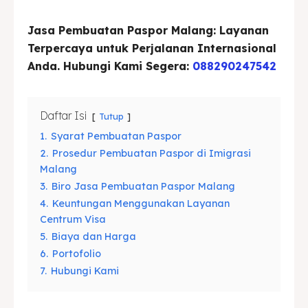
Asuransi
Asuransi
Jasa Pembuatan Paspor Malang: Layanan
Blog
Blog
Terpercaya untuk Perjalanan Internasional
Anda. Hubungi Kami Segera:
088290247542
Cari
Cari
Daftar Isi
Tutup
1.
Syarat Pembuatan Paspor
2.
Prosedur Pembuatan Paspor di Imigrasi
Malang
3.
Biro Jasa Pembuatan Paspor Malang
4.
Keuntungan Menggunakan Layanan
Centrum Visa
5.
Biaya dan Harga
6.
Portofolio
7.
Hubungi Kami