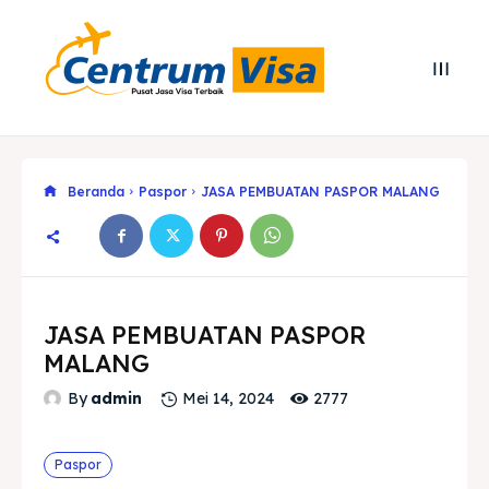
Beranda
Paspor
JASA PEMBUATAN PASPOR MALANG
JASA PEMBUATAN PASPOR
MALANG
2777
By
admin
Mei 14, 2024
Search
Search
Cari
Cari
Paspor
Explore our destinations
Explore our destinations