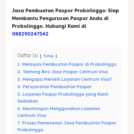
Asuransi
Asuransi
Jasa Pembuatan Paspor Probolinggo: Siap
Membantu Pengurusan Paspor Anda di
Blog
Blog
Probolinggo. Hubungi Kami di
088290247542
Cari
Cari
Daftar Isi
Tutup
1.
Melayani Pembuatan Paspor di Probolinggo
2.
Tentang Biro Jasa Paspor Centrum Visa
3.
Mengapa Memilih Layanan Centrum Visa?
4.
Persyaratan Pembuatan Paspor
5.
Layanan Paspor Probolinggo yang Kami
Sediakan
6.
Keuntungan Menggunakan Layanan
Centrum Visa
7.
Proses Pemesanan Jasa Pembuatan Paspor
Probolinggo