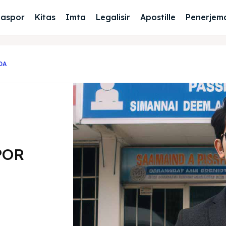
Paspor
Kitas
Imta
Legalisir
Apostille
Penerjem
DA
POR