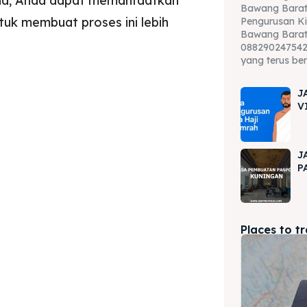
da, Anda dapat memanfaatkan
Bawang Barat
tuk membuat proses ini lebih
Pengurusan Ki
Bawang Barat
088290247542 
yang terus be
J
V
J
P
Places to t