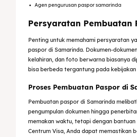
Agen pengurusan paspor samarinda
Imta
Imta
Legalis
Legalis
Persyaratan Pembuatan 
Aposti
Aposti
Penting untuk memahami persyaratan ya
Pener
Pener
paspor di Samarinda. Dokumen-dokumen s
kelahiran, dan foto berwarna biasanya di
Asuran
Asuran
bisa berbeda tergantung pada kebijakan
Blog
Blog
Proses Pembuatan Paspor di 
Pembuatan paspor di Samarinda melibatk
pengumpulan dokumen hingga penerbitan 
memakan waktu, tetapi dengan bantuan d
Centrum Visa, Anda dapat memastikan ba