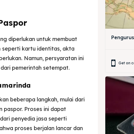
ir
ir
Paspor
lle
lle
Pengurus
ng diperlukan untuk membuat
jemah
jemah
eperti kartu identitas, akta
perlukan. Namun, persyaratan ini
si
si
Get on c
 dari pemerintah setempat.
Samarinda
an beberapa langkah, mulai dari
paspor. Proses ini dapat
ari penyedia jasa seperti
hwa proses berjalan lancar dan