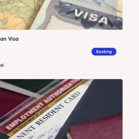
an Visa
Booking
all
Cari
Cari