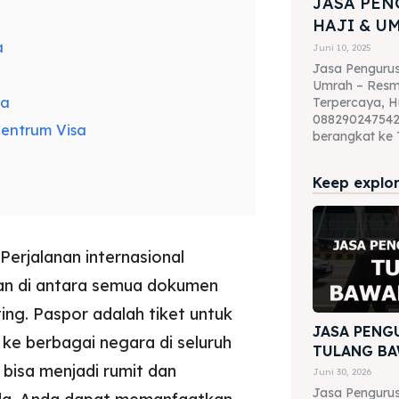
JASA PEN
HAJI & U
a
Juni 10, 2025
Jasa Pengurus
Umrah – Resmi
da
Terpercaya, H
088290247542 
entrum Visa
berangkat ke T
Keep explori
Perjalanan internasional
dan di antara semua dokumen
ing. Paspor adalah tiket untuk
JASA PENG
 ke berbagai negara di seluruh
TULANG BA
bisa menjadi rumit dan
Juni 30, 2026
Jasa Pengurus