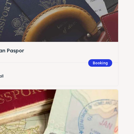
an Paspor
Booking
all