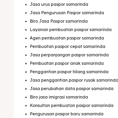
Jasa urus paspor samarinda
Jasa Pengurusan Paspor samarinda
Biro Jasa Paspor samarinda
Layanan pembuatan paspor samarinda
Agen pembuatan paspor samarinda
Expl
Expl
Pembuatan paspor cepat samarinda
Jasa perpanjangan paspor samarinda
& Make 
& Make 
Pembuatan paspor anak samarinda
Penggantian paspor hilang samarinda
Home
Home
Jasa penggantian paspor rusak samarind
Visa
Visa
Jasa perubahan data paspor samarinda
Biro jasa imigrasi samarinda
Paspo
Paspo
Konsultan pembuatan paspor samarinda
Kitas
Kitas
Pengurusan paspor baru samarinda