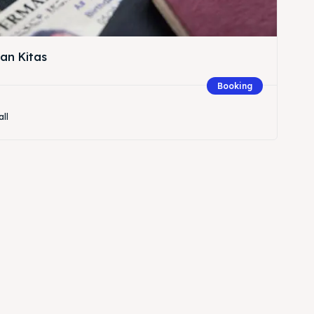
an Kitas
Booking
all