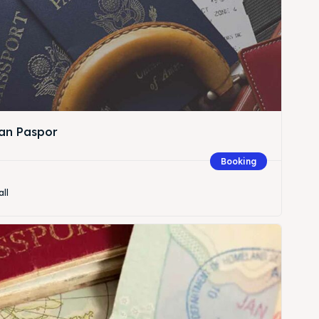
an Paspor
Booking
all