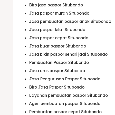
Biro jasa paspor Situbondo
Jasa paspor murah Situbondo
Jasa pembuatan paspor anak Situbondo
Jasa paspor kilat Situbondo
Jasa paspor cepat Situbondo
Expl
Expl
Jasa buat paspor Situbondo
Jasa bikin paspor sehari jadi Situbondo
& Make 
& Make 
Pembuatan Paspor Situbondo
Jasa urus paspor Situbondo
Home
Home
Jasa Pengurusan Paspor Situbondo
Visa
Visa
Biro Jasa Paspor Situbondo
Layanan pembuatan paspor Situbondo
Paspo
Paspo
Agen pembuatan paspor Situbondo
Kitas
Kitas
Pembuatan paspor cepat Situbondo