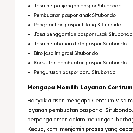
Imta
Imta
Jasa perpanjangan paspor Situbondo
Pembuatan paspor anak Situbondo
Legalis
Legalis
Penggantian paspor hilang Situbondo
Aposti
Aposti
Jasa penggantian paspor rusak Situbondo
Jasa perubahan data paspor Situbondo
Pener
Pener
Biro jasa imigrasi Situbondo
Asuran
Asuran
Konsultan pembuatan paspor Situbondo
Pengurusan paspor baru Situbondo
Blog
Blog
Mengapa Memilih Layanan Centrum
Banyak alasan mengapa Centrum Visa men
layanan pembuatan paspor di Situbondo. 
berpengalaman dalam menangani berbaga
Kedua, kami menjamin proses yang cepat