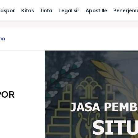
Paspor
Kitas
Imta
Legalisir
Apostille
Penerjem
NDO
POR