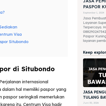
JASA PE
PASPOR 
sa?
September 1, 2024
Jasa Pembuat
Layanan Supe
 Sediakan
Terpercaya. H
088290247542
ntrum Visa
Paspor Kuning
layanan pembu
spor Situbondo
Keep explori
or di Situbondo
Perjalanan internasional
dalam hal memiliki paspor yang
JASA PENG
n paspor seringkali memerlukan
TULANG BA
Juni 30, 2026
 karena itu, Centrum Visa hadir