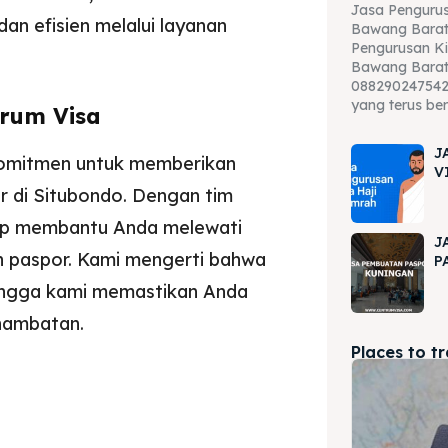
Jasa Pengurus
an efisien melalui layanan
Bawang Barat
Pengurusan Ki
Bawang Barat
088290247542 
yang terus be
trum Visa
J
rkomitmen untuk memberikan
V
r di Situbondo. Dengan tim
iap membantu Anda melewati
J
 paspor. Kami mengerti bahwa
P
hingga kami memastikan Anda
hambatan.
Places to t