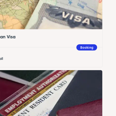
an Visa
Booking
all
Cari
Cari