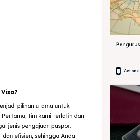
ir
ir
lle
lle
Pengurus
jemah
jemah
si
si
Get on c
 Visa?
jadi pilihan utama untuk
Pertama, tim kami terlatih dan
i jenis pengajuan paspor.
 dan efisien, sehingga Anda