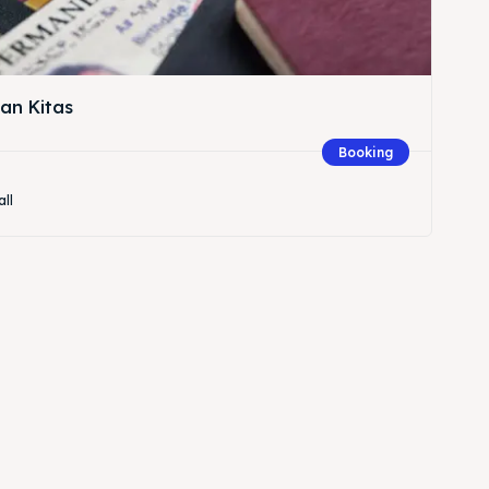
an Kitas
Booking
all