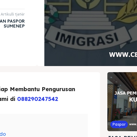
Artikulli tjetër
AN PASPOR
SUMENEP
Siap Membantu Pengurusan
ami di
088290247542
Paspor
ndo