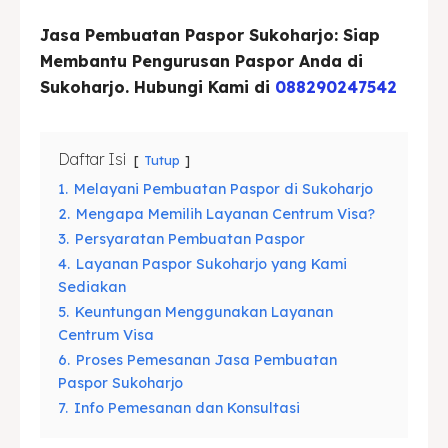
Jasa Pembuatan Paspor Sukoharjo: Siap
Asuransi
Asuransi
Membantu Pengurusan Paspor Anda di
Blog
Blog
Sukoharjo. Hubungi Kami di
088290247542
Daftar Isi
Tutup
Cari
Cari
1.
Melayani Pembuatan Paspor di Sukoharjo
2.
Mengapa Memilih Layanan Centrum Visa?
3.
Persyaratan Pembuatan Paspor
4.
Layanan Paspor Sukoharjo yang Kami
Sediakan
5.
Keuntungan Menggunakan Layanan
Centrum Visa
6.
Proses Pemesanan Jasa Pembuatan
Paspor Sukoharjo
7.
Info Pemesanan dan Konsultasi