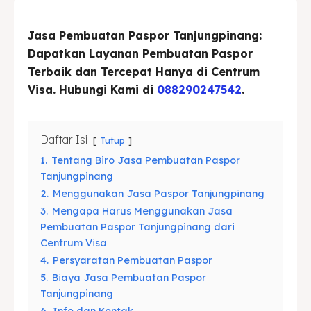
Asuransi
Asuransi
Jasa Pembuatan Paspor Tanjungpinang:
Dapatkan Layanan Pembuatan Paspor
Blog
Blog
Terbaik dan Tercepat Hanya di Centrum
Visa. Hubungi Kami di
088290247542
.
Cari
Cari
Daftar Isi
Tutup
1.
Tentang Biro Jasa Pembuatan Paspor
Tanjungpinang
2.
Menggunakan Jasa Paspor Tanjungpinang
3.
Mengapa Harus Menggunakan Jasa
Pembuatan Paspor Tanjungpinang dari
Centrum Visa
4.
Persyaratan Pembuatan Paspor
5.
Biaya Jasa Pembuatan Paspor
Tanjungpinang
6.
Info dan Kontak