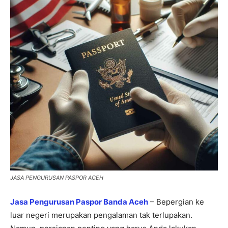
Paspor
Paspor
Kitas
Kitas
Imta
Imta
Legalisir
Legalisir
Apostille
Apostille
Penerjemah
Penerjemah
Asuransi
Asuransi
Blog
Blog
JASA PENGURUSAN PASPOR ACEH
Jasa Pengurusan Paspor Banda Aceh
– Bepergian ke
luar negeri merupakan pengalaman tak terlupakan.
Cari
Cari