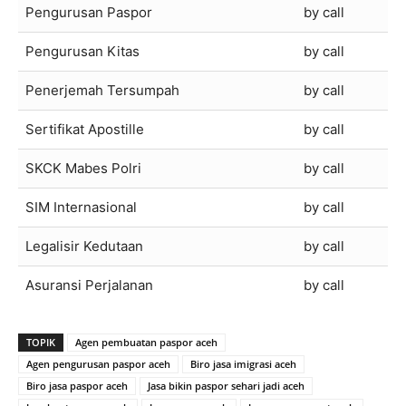
Pengurusan Paspor
by call
Pengurusan Kitas
by call
Penerjemah Tersumpah
by call
Sertifikat Apostille
by call
SKCK Mabes Polri
by call
SIM Internasional
by call
Legalisir Kedutaan
by call
Asuransi Perjalanan
by call
TOPIK
Agen pembuatan paspor aceh
Agen pengurusan paspor aceh
Biro jasa imigrasi aceh
Biro jasa paspor aceh
Jasa bikin paspor sehari jadi aceh