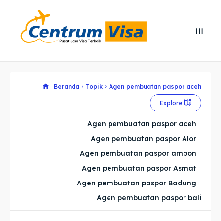
Search
Search
Cari
Cari
Explore our destinations
Explore our destinations
Beranda
Topik
Agen pembuatan paspor aceh
Explore
& Make a booking today
& Make a booking today
Agen pembuatan paspor aceh
Agen pembuatan paspor Alor
Home
Home
Agen pembuatan paspor ambon
Visa
Visa
Agen pembuatan paspor Asmat
Agen pembuatan paspor Badung
Paspor
Paspor
Agen pembuatan paspor bali
Kitas
Kitas