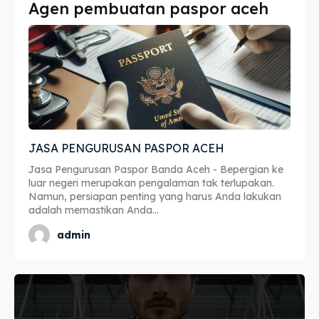
Agen pembuatan paspor aceh
Imta
Imta
Legalisir
Legalisir
Apostille
Apostille
Penerjemah
Penerjemah
JASA PENGURUSAN PASPOR ACEH
Asuransi
Asuransi
Jasa Pengurusan Paspor Banda Aceh - Bepergian ke
Blog
Blog
luar negeri merupakan pengalaman tak terlupakan.
Namun, persiapan penting yang harus Anda lakukan
adalah memastikan Anda...
admin
Cari
Cari