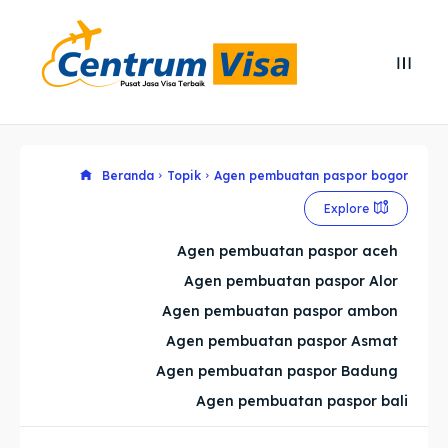
Search
Search
Cari
Cari
Explore our destinations
Explore our destinations
Beranda
Topik
Agen pembuatan paspor bogor
Explore
& Make a booking today
& Make a booking today
Agen pembuatan paspor aceh
Agen pembuatan paspor Alor
Home
Home
Agen pembuatan paspor ambon
Visa
Visa
Agen pembuatan paspor Asmat
Agen pembuatan paspor Badung
Paspor
Paspor
Agen pembuatan paspor bali
Kitas
Kitas