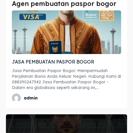
Agen pembuatan paspor bogor
Imta
Imta
Legalisir
Legalisir
Apostille
Apostille
Penerjemah
Penerjemah
JASA PEMBUATAN PASPOR BOGOR
Asuransi
Asuransi
Jasa Pembuatan Paspor Bogor: Mempermudah
Blog
Blog
Perjalanan Bisnis Anda Keluar Negeri. Hubungi Kami di
088290247542 Jasa Pembuatan Paspor Bogor -
Dalam era globalisasi seperti sekarang ini,...
admin
Cari
Cari