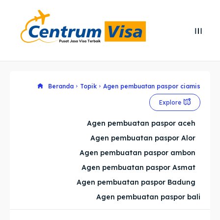
Search
Search
Cari
Cari
Explore our destinations
Explore our destinations
Beranda
Topik
Agen pembuatan paspor ciamis
Explore
& Make a booking today
& Make a booking today
Agen pembuatan paspor aceh
Agen pembuatan paspor Alor
Home
Home
Agen pembuatan paspor ambon
Visa
Visa
Agen pembuatan paspor Asmat
Agen pembuatan paspor Badung
Paspor
Paspor
Agen pembuatan paspor bali
Kitas
Kitas