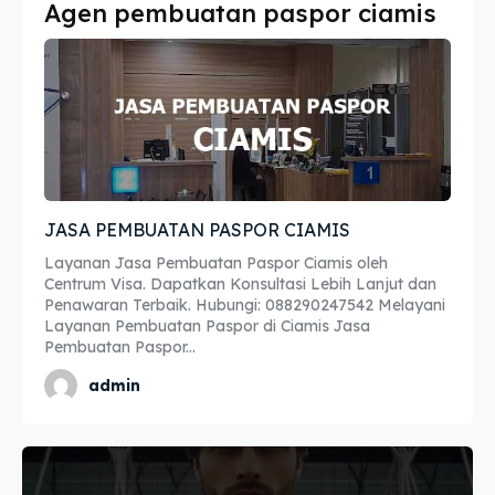
Agen pembuatan paspor ciamis
Imta
Imta
Legalisir
Legalisir
Apostille
Apostille
Penerjemah
Penerjemah
JASA PEMBUATAN PASPOR CIAMIS
Asuransi
Asuransi
Layanan Jasa Pembuatan Paspor Ciamis oleh
Blog
Blog
Centrum Visa. Dapatkan Konsultasi Lebih Lanjut dan
Penawaran Terbaik. Hubungi: 088290247542 Melayani
Layanan Pembuatan Paspor di Ciamis Jasa
Pembuatan Paspor...
Cari
Cari
admin