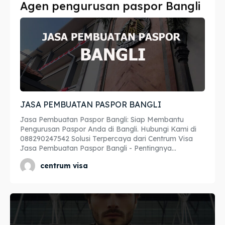
Agen pengurusan paspor Bangli
Imta
Imta
Legalisir
Legalisir
Apostille
Apostille
Penerjemah
Penerjemah
JASA PEMBUATAN PASPOR BANGLI
Asuransi
Asuransi
Jasa Pembuatan Paspor Bangli: Siap Membantu
Blog
Blog
Pengurusan Paspor Anda di Bangli. Hubungi Kami di
088290247542 Solusi Terpercaya dari Centrum Visa
Jasa Pembuatan Paspor Bangli - Pentingnya...
centrum visa
Cari
Cari