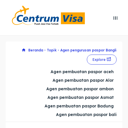
Search
Search
Cari
Cari
Explore our destinations
Explore our destinations
Beranda
Topik
Agen pengurusan paspor Bangli
Explore
& Make a booking today
& Make a booking today
Agen pembuatan paspor aceh
Agen pembuatan paspor Alor
Home
Home
Agen pembuatan paspor ambon
Visa
Visa
Agen pembuatan paspor Asmat
Agen pembuatan paspor Badung
Paspor
Paspor
Agen pembuatan paspor bali
Kitas
Kitas