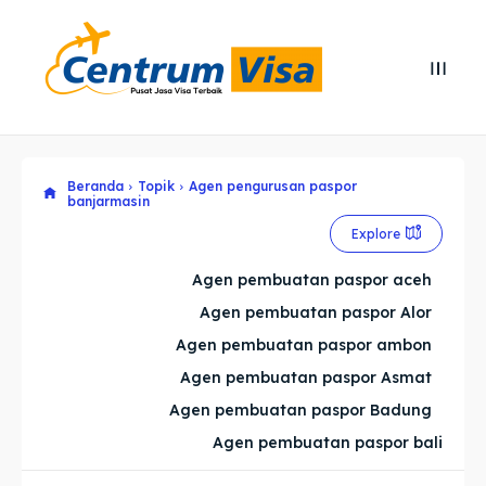
Search
Search
Cari
Cari
Beranda
Topik
Agen pengurusan paspor
Explore our destinations
Explore our destinations
banjarmasin
& Make a booking today
& Make a booking today
Explore
Agen pembuatan paspor aceh
Home
Home
Agen pembuatan paspor Alor
Agen pembuatan paspor ambon
Visa
Visa
Agen pembuatan paspor Asmat
Agen pembuatan paspor Badung
Paspor
Paspor
Agen pembuatan paspor bali
Kitas
Kitas