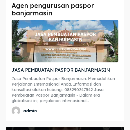
Agen pengurusan paspor
Imta
Imta
banjarmasin
Legalisir
Legalisir
Apostille
Apostille
Penerjemah
Penerjemah
Asuransi
Asuransi
JASA PEMBUATAN PASPOR BANJARMASIN
Blog
Blog
Jasa Pembuatan Paspor Banjarmasin: Memudahkan
Perjalanan Internasional Anda. Informasi dan
konsultasi silakan hubungi: 088290247542 Jasa
Pembuatan Paspor Banjarmasin - Dalam era
Cari
Cari
globalisasi ini, perjalanan internasional...
admin