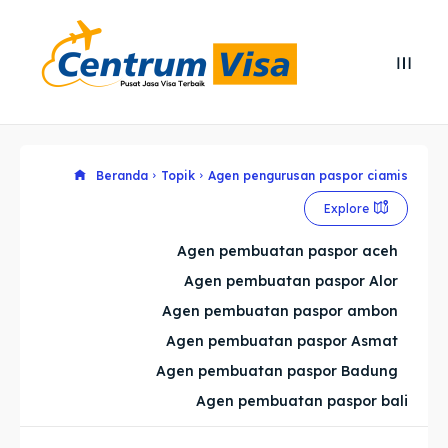
Search
Search
Cari
Cari
Explore our destinations
Explore our destinations
Beranda
Topik
Agen pengurusan paspor ciamis
Explore
& Make a booking today
& Make a booking today
Agen pembuatan paspor aceh
Agen pembuatan paspor Alor
Home
Home
Agen pembuatan paspor ambon
Visa
Visa
Agen pembuatan paspor Asmat
Agen pembuatan paspor Badung
Paspor
Paspor
Agen pembuatan paspor bali
Kitas
Kitas