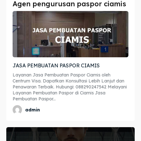
Agen pengurusan paspor ciamis
Imta
Imta
Legalisir
Legalisir
Apostille
Apostille
Penerjemah
Penerjemah
JASA PEMBUATAN PASPOR CIAMIS
Asuransi
Asuransi
Layanan Jasa Pembuatan Paspor Ciamis oleh
Blog
Blog
Centrum Visa. Dapatkan Konsultasi Lebih Lanjut dan
Penawaran Terbaik. Hubungi: 088290247542 Melayani
Layanan Pembuatan Paspor di Ciamis Jasa
Pembuatan Paspor...
Cari
Cari
admin