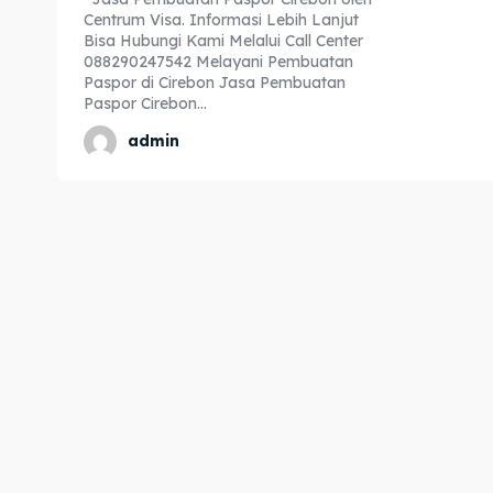
Centrum Visa. Informasi Lebih Lanjut
Expl
Expl
Bisa Hubungi Kami Melalui Call Center
088290247542 Melayani Pembuatan
& Make 
& Make 
Paspor di Cirebon Jasa Pembuatan
Paspor Cirebon...
admin
Home
Home
Visa
Visa
Paspo
Paspo
Kitas
Kitas
Imta
Imta
Legalis
Legalis
Aposti
Aposti