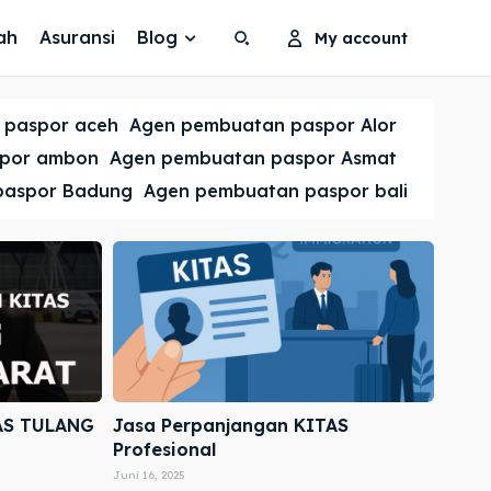
ah
Asuransi
Blog
My account
Search
Search
 paspor aceh
Agen pembuatan paspor Alor
Cari
Cari
spor ambon
Agen pembuatan paspor Asmat
paspor Badung
Agen pembuatan paspor bali
AS TULANG
Jasa Perpanjangan KITAS
Profesional
Juni 16, 2025