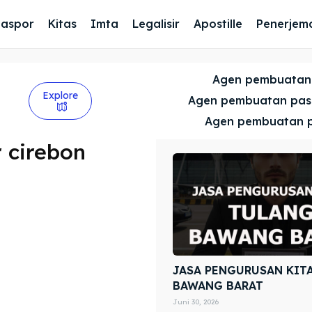
Paspor
Kitas
Imta
Legalisir
Apostille
Penerjem
Agen pembuatan
Explore
Agen pembuatan pa
Agen pembuatan 
 cirebon
JASA PENGURUSAN KIT
BAWANG BARAT
Juni 30, 2026