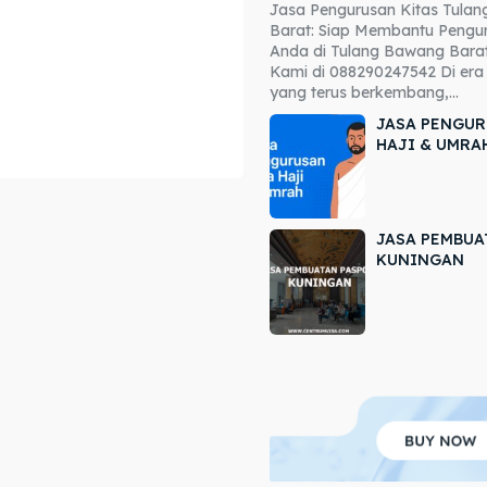
Jasa Pengurusan Kitas Tula
ore our destinations
ore our destinations
Barat: Siap Membantu Pengur
Anda di Tulang Bawang Barat
a booking today
a booking today
Kami di 088290247542 Di era 
yang terus berkembang,...
JASA PENGUR
HAJI & UMRA
JASA PEMBUA
r
r
KUNINGAN
ir
ir
lle
lle