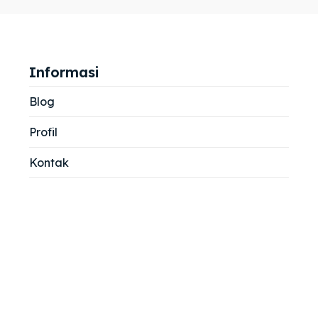
jemah
jemah
si
si
Informasi
Blog
Profil
Kontak