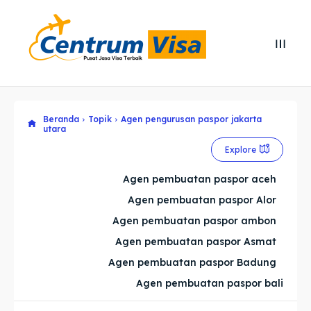
Search
Search
Cari
Cari
Beranda
Topik
Agen pengurusan paspor jakarta
Explore our destinations
Explore our destinations
utara
& Make a booking today
& Make a booking today
Explore
Agen pembuatan paspor aceh
Home
Home
Agen pembuatan paspor Alor
Agen pembuatan paspor ambon
Visa
Visa
Agen pembuatan paspor Asmat
Paspor
Paspor
Agen pembuatan paspor Badung
Agen pembuatan paspor bali
Kitas
Kitas