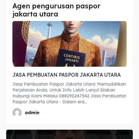
Agen pengurusan paspor
Imta
Imta
jakarta utara
Legalisir
Legalisir
Apostille
Apostille
Penerjemah
Penerjemah
Asuransi
Asuransi
JASA PEMBUATAN PASPOR JAKARTA UTARA
Blog
Blog
Jasa Pembuatan Paspor Jakarta Utara: Memudahkan
Perjalanan Anda. Untuk Info Lebih Lanjut Silakan
Hubungi Kami Melalui 088290247542 Jasa Pembuatan
Paspor Jakarta Utara - Dalam era...
Cari
Cari
admin