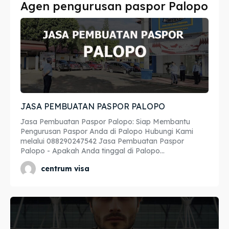
Agen pengurusan paspor Palopo
Imta
Imta
Legalisir
Legalisir
Apostille
Apostille
Penerjemah
Penerjemah
JASA PEMBUATAN PASPOR PALOPO
Asuransi
Asuransi
Jasa Pembuatan Paspor Palopo: Siap Membantu
Blog
Blog
Pengurusan Paspor Anda di Palopo Hubungi Kami
melalui 088290247542 Jasa Pembuatan Paspor
Palopo - Apakah Anda tinggal di Palopo...
centrum visa
Cari
Cari