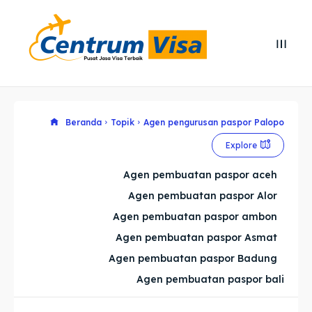
Search
Search
Cari
Cari
Explore our destinations
Explore our destinations
Beranda
Topik
Agen pengurusan paspor Palopo
Explore
& Make a booking today
& Make a booking today
Agen pembuatan paspor aceh
Agen pembuatan paspor Alor
Home
Home
Agen pembuatan paspor ambon
Visa
Visa
Agen pembuatan paspor Asmat
Agen pembuatan paspor Badung
Paspor
Paspor
Agen pembuatan paspor bali
Kitas
Kitas