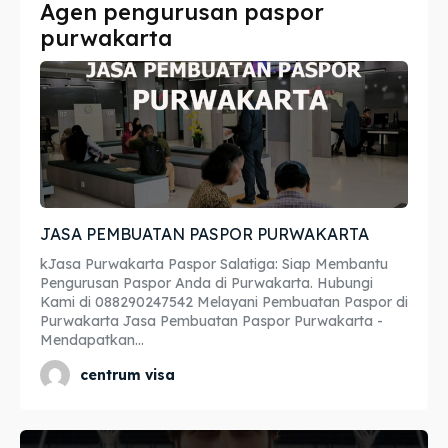
Agen pengurusan paspor
Imta
Imta
purwakarta
Legalisir
Legalisir
Apostille
Apostille
Penerjemah
Penerjemah
Asuransi
Asuransi
JASA PEMBUATAN PASPOR PURWAKARTA
Blog
Blog
kJasa Purwakarta Paspor Salatiga: Siap Membantu
Pengurusan Paspor Anda di Purwakarta. Hubungi
Kami di 088290247542 Melayani Pembuatan Paspor di
Purwakarta Jasa Pembuatan Paspor Purwakarta -
Mendapatkan...
Cari
Cari
centrum visa