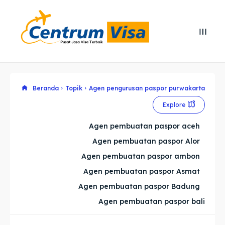
Search
Search
Cari
Cari
Explore our destinations
Explore our destinations
Beranda
Topik
Agen pengurusan paspor purwakarta
Explore
& Make a booking today
& Make a booking today
Agen pembuatan paspor aceh
Agen pembuatan paspor Alor
Home
Home
Agen pembuatan paspor ambon
Visa
Visa
Agen pembuatan paspor Asmat
Agen pembuatan paspor Badung
Paspor
Paspor
Agen pembuatan paspor bali
Kitas
Kitas