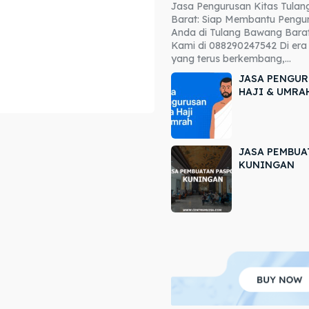
Jasa Pengurusan Kitas Tula
ore our destinations
ore our destinations
Barat: Siap Membantu Pengur
Anda di Tulang Bawang Barat
a booking today
a booking today
Kami di 088290247542 Di era 
yang terus berkembang,...
JASA PENGUR
HAJI & UMRA
JASA PEMBUA
r
r
KUNINGAN
ir
ir
lle
lle