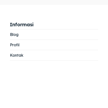
jemah
jemah
si
si
Informasi
Blog
Profil
Kontak