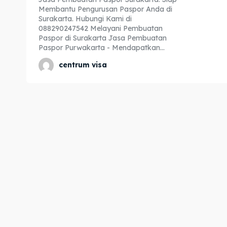
Membantu Pengurusan Paspor Anda di
Expl
Expl
Surakarta. Hubungi Kami di
088290247542 Melayani Pembuatan
& Make 
& Make 
Paspor di Surakarta Jasa Pembuatan
Paspor Purwakarta - Mendapatkan...
centrum visa
Home
Home
Visa
Visa
Paspo
Paspo
Kitas
Kitas
Imta
Imta
Legalis
Legalis
Aposti
Aposti