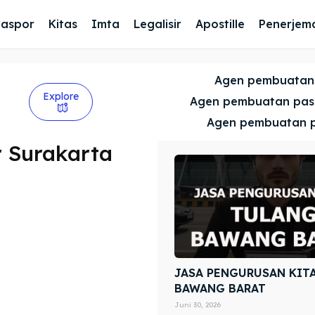
Paspor
Kitas
Imta
Legalisir
Apostille
Penerjem
Agen pembuatan
Explore
Agen pembuatan pa
Agen pembuatan 
 Surakarta
JASA PENGURUSAN KIT
BAWANG BARAT
Juni 30, 2026