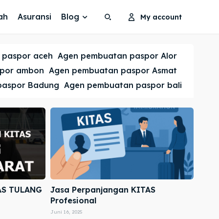
ah
Asuransi
Blog
My account
Search
Search
 paspor aceh
Agen pembuatan paspor Alor
Cari
Cari
spor ambon
Agen pembuatan paspor Asmat
paspor Badung
Agen pembuatan paspor bali
AS TULANG
Jasa Perpanjangan KITAS
Profesional
Juni 16, 2025