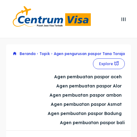
Search
Search
Cari
Cari
Explore our destinations
Explore our destinations
Beranda
Topik
Agen pengurusan paspor Tana Toraja
Explore
& Make a booking today
& Make a booking today
Agen pembuatan paspor aceh
Agen pembuatan paspor Alor
Home
Home
Agen pembuatan paspor ambon
Visa
Visa
Agen pembuatan paspor Asmat
Agen pembuatan paspor Badung
Paspor
Paspor
Agen pembuatan paspor bali
Kitas
Kitas