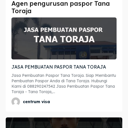
Agen pengurusan paspor Tana
Imta
Imta
Toraja
Legalisir
Legalisir
Apostille
Apostille
Penerjemah
Penerjemah
Asuransi
Asuransi
JASA PEMBUATAN PASPOR TANA TORAJA
Blog
Blog
Jasa Pembuatan Paspor Tana Toraja. Siap Membantu
Pembuatan Paspor Anda di Tana Toraja. Hubungi
Kami di 088290247542 Jasa Pembuatan Paspor Tana
Toraja - Tana Toraja,...
Cari
Cari
centrum visa