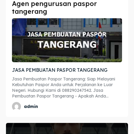
Agen pengurusan paspor
Imta
Imta
tangerang
Legalisir
Legalisir
Apostille
Apostille
Penerjemah
Penerjemah
Asuransi
Asuransi
JASA PEMBUATAN PASPOR TANGERANG
Blog
Blog
Jasa Pembuatan Paspor Tangerang: Siap Melayani
Kebutuhan Paspor Anda untuk Perjalanan ke Luar
Negeri. Hubungi Kami di 088290247542. Jasa
Pembuatan Paspor Tangerang - Apakah Anda...
Cari
Cari
admin