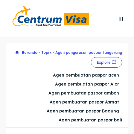
Search
Search
Cari
Cari
Explore our destinations
Explore our destinations
Beranda
Topik
Agen pengurusan paspor tangerang
Explore
& Make a booking today
& Make a booking today
Agen pembuatan paspor aceh
Agen pembuatan paspor Alor
Home
Home
Agen pembuatan paspor ambon
Visa
Visa
Agen pembuatan paspor Asmat
Agen pembuatan paspor Badung
Paspor
Paspor
Agen pembuatan paspor bali
Kitas
Kitas