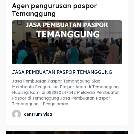
Agen pengurusan paspor
Imta
Imta
Temanggung
Legalisir
Legalisir
Apostille
Apostille
Penerjemah
Penerjemah
Asuransi
Asuransi
JASA PEMBUATAN PASPOR TEMANGGUNG
Blog
Blog
Jasa Pembuatan Paspor Temanggung: Siap
Membantu Pengurusan Paspor Anda di Temanggung.
Hubungi Kami di 088290247542 Melayani Pembuatan
Paspor di Temanggung Jasa Pembuatan Paspor
Cari
Cari
Temanggung - Pengalaman...
centrum visa