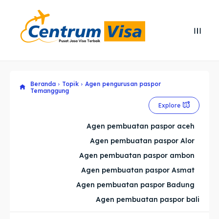
Search
Search
Cari
Cari
Beranda
Topik
Agen pengurusan paspor
Explore our destinations
Explore our destinations
Temanggung
& Make a booking today
& Make a booking today
Explore
Agen pembuatan paspor aceh
Home
Home
Agen pembuatan paspor Alor
Agen pembuatan paspor ambon
Visa
Visa
Agen pembuatan paspor Asmat
Agen pembuatan paspor Badung
Paspor
Paspor
Agen pembuatan paspor bali
Kitas
Kitas