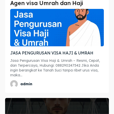
Agen visa Umrah dan Haji
Imta
Imta
Legalisir
Legalisir
Apostille
Apostille
Penerjemah
Penerjemah
JASA PENGURUSAN VISA HAJI & UMRAH
Asuransi
Asuransi
Jasa Pengurusan Visa Haji & Umrah – Resmi, Cepat,
Blog
Blog
dan Terpercaya, Hubungi: 088290247542 Jika Anda
ingin berangkat ke Tanah Suci tanpa ribet urus visa,
maka...
admin
Cari
Cari