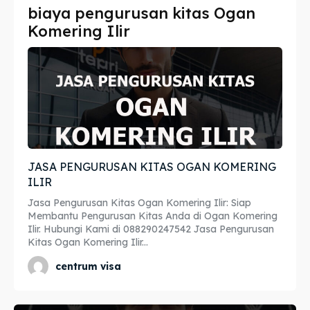
biaya pengurusan kitas Ogan
Imta
Imta
Komering Ilir
Legalisir
Legalisir
Apostille
Apostille
Penerjemah
Penerjemah
Asuransi
Asuransi
JASA PENGURUSAN KITAS OGAN KOMERING
Blog
Blog
ILIR
Jasa Pengurusan Kitas Ogan Komering Ilir: Siap
Membantu Pengurusan Kitas Anda di Ogan Komering
Ilir. Hubungi Kami di 088290247542 Jasa Pengurusan
Cari
Cari
Kitas Ogan Komering Ilir...
centrum visa