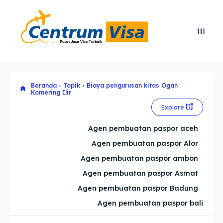
Search
Search
Cari
Cari
Beranda
Topik
Biaya pengurusan kitas Ogan
Explore our destinations
Explore our destinations
Komering Ilir
Explore
& Make a booking today
& Make a booking today
Agen pembuatan paspor aceh
Home
Home
Agen pembuatan paspor Alor
Agen pembuatan paspor ambon
Visa
Visa
Agen pembuatan paspor Asmat
Agen pembuatan paspor Badung
Paspor
Paspor
Agen pembuatan paspor bali
Kitas
Kitas