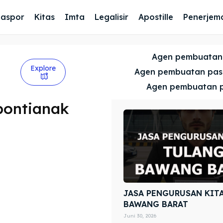
Paspor
Kitas
Imta
Legalisir
Apostille
Penerjem
Agen pembuatan
Explore
Agen pembuatan pa
Agen pembuatan 
pontianak
JASA PENGURUSAN KIT
BAWANG BARAT
Juni 30, 2026