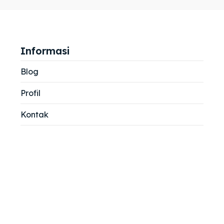
jemah
jemah
si
si
Informasi
Blog
Profil
Kontak