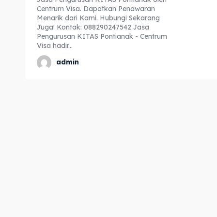
Centrum Visa. Dapatkan Penawaran
Expl
Expl
Menarik dari Kami. Hubungi Sekarang
Juga! Kontak: 088290247542 Jasa
& Make 
& Make 
Pengurusan KITAS Pontianak - Centrum
Visa hadir...
admin
Home
Home
Visa
Visa
Paspo
Paspo
Kitas
Kitas
Imta
Imta
Legalis
Legalis
Aposti
Aposti