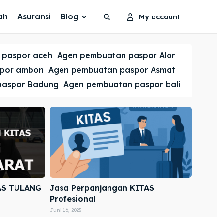
ah
Asuransi
Blog
My account
Search
Search
 paspor aceh
Agen pembuatan paspor Alor
Cari
Cari
spor ambon
Agen pembuatan paspor Asmat
paspor Badung
Agen pembuatan paspor bali
AS TULANG
Jasa Perpanjangan KITAS
Profesional
Juni 16, 2025