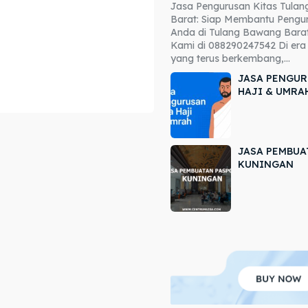
Jasa Pengurusan Kitas Tula
ore our destinations
ore our destinations
Barat: Siap Membantu Pengur
Anda di Tulang Bawang Barat
a booking today
a booking today
Kami di 088290247542 Di era 
yang terus berkembang,...
JASA PENGUR
HAJI & UMRA
JASA PEMBUA
r
r
KUNINGAN
ir
ir
lle
lle