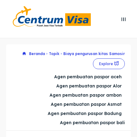
Search
Search
Cari
Cari
Explore our destinations
Explore our destinations
Beranda
Topik
Biaya pengurusan kitas Samosir
Explore
& Make a booking today
& Make a booking today
Agen pembuatan paspor aceh
Agen pembuatan paspor Alor
Home
Home
Agen pembuatan paspor ambon
Visa
Visa
Agen pembuatan paspor Asmat
Agen pembuatan paspor Badung
Paspor
Paspor
Agen pembuatan paspor bali
Kitas
Kitas