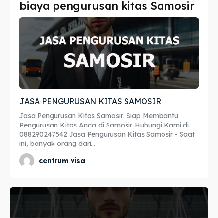
biaya pengurusan kitas Samosir
Imta
Imta
Legalisir
Legalisir
Apostille
Apostille
Penerjemah
Penerjemah
JASA PENGURUSAN KITAS SAMOSIR
Asuransi
Asuransi
Jasa Pengurusan Kitas Samosir: Siap Membantu
Blog
Blog
Pengurusan Kitas Anda di Samosir. Hubungi Kami di
088290247542 Jasa Pengurusan Kitas Samosir - Saat
ini, banyak orang dari...
centrum visa
Cari
Cari