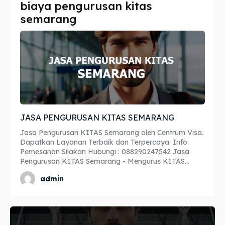
biaya pengurusan kitas
Imta
Imta
semarang
Legalisir
Legalisir
Apostille
Apostille
Penerjemah
Penerjemah
Asuransi
Asuransi
JASA PENGURUSAN KITAS SEMARANG
Blog
Blog
Jasa Pengurusan KITAS Semarang oleh Centrum Visa.
Dapatkan Layanan Terbaik dan Terpercaya. Info
Pemesanan Silakan Hubungi : 088290247542 Jasa
Pengurusan KITAS Semarang - Mengurus KITAS...
Cari
Cari
admin