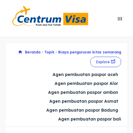
Search
Search
Cari
Cari
Explore our destinations
Explore our destinations
Beranda
Topik
Biaya pengurusan kitas semarang
Explore
& Make a booking today
& Make a booking today
Agen pembuatan paspor aceh
Agen pembuatan paspor Alor
Home
Home
Agen pembuatan paspor ambon
Visa
Visa
Agen pembuatan paspor Asmat
Agen pembuatan paspor Badung
Paspor
Paspor
Agen pembuatan paspor bali
Kitas
Kitas