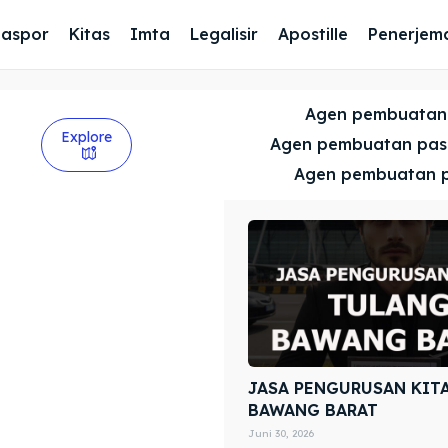
Paspor
Kitas
Imta
Legalisir
Apostille
Penerjem
Agen pembuatan
Explore
Agen pembuatan pa
Agen pembuatan 
n
JASA PENGURUSAN KIT
BAWANG BARAT
Juni 30, 2026