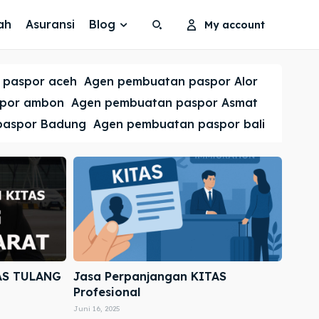
ah
Asuransi
Blog
My account
Search
Search
 paspor aceh
Agen pembuatan paspor Alor
Cari
Cari
spor ambon
Agen pembuatan paspor Asmat
paspor Badung
Agen pembuatan paspor bali
AS TULANG
Jasa Perpanjangan KITAS
Profesional
Juni 16, 2025