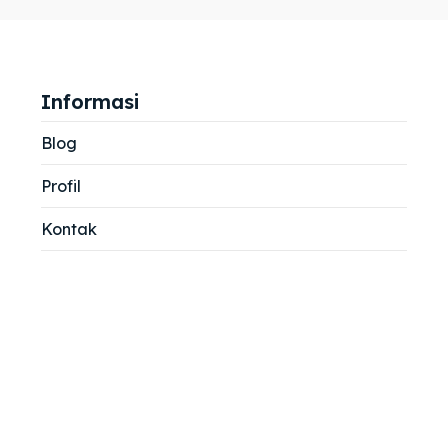
jemah
jemah
si
si
Informasi
Blog
Profil
Kontak