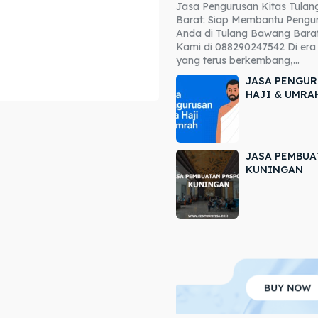
Jasa Pengurusan Kitas Tula
ore our destinations
ore our destinations
Barat: Siap Membantu Pengur
Anda di Tulang Bawang Barat
a booking today
a booking today
Kami di 088290247542 Di era 
yang terus berkembang,...
JASA PENGUR
HAJI & UMRA
JASA PEMBUA
r
r
KUNINGAN
ir
ir
lle
lle