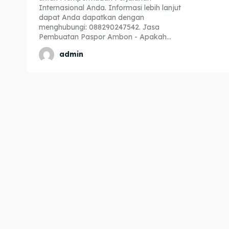
Internasional Anda. Informasi lebih lanjut
Expl
Expl
dapat Anda dapatkan dengan
menghubungi: 088290247542. Jasa
& Make 
& Make 
Pembuatan Paspor Ambon - Apakah...
admin
Home
Home
Visa
Visa
Paspo
Paspo
Kitas
Kitas
Imta
Imta
Legalis
Legalis
Aposti
Aposti