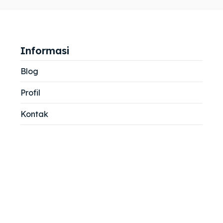
jemah
jemah
si
si
Informasi
Blog
Profil
Kontak