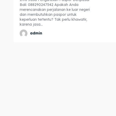
Bali: 088290247542 Apakah Anda
Expl
Expl
merencanakan perjalanan ke luar negeri
dan membutuhkan paspor untuk
& Make 
& Make 
keperluan tertentu? Tak perlu khawatir,
karena jasa...
admin
Home
Home
Visa
Visa
Paspo
Paspo
Kitas
Kitas
Imta
Imta
Legalis
Legalis
Aposti
Aposti