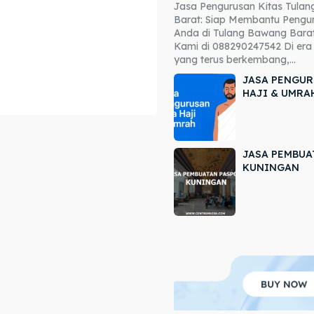
Jasa Pengurusan Kitas Tula
ore our destinations
ore our destinations
Barat: Siap Membantu Pengur
Anda di Tulang Bawang Barat
a booking today
a booking today
Kami di 088290247542 Di era 
yang terus berkembang,...
JASA PENGUR
HAJI & UMRA
JASA PEMBUA
r
r
KUNINGAN
ir
ir
lle
lle