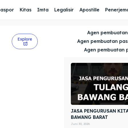
Paspor
Kitas
Imta
Legalisir
Apostille
Penerjem
Agen pembuatan
Explore
Agen pembuatan pa
Agen pembuatan 
JASA PENGURUSAN KIT
BAWANG BARAT
Juni 30, 2026