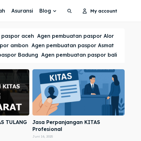
ah
Asuransi
Blog
My account
Search
Search
 paspor aceh
Agen pembuatan paspor Alor
Cari
Cari
spor ambon
Agen pembuatan paspor Asmat
paspor Badung
Agen pembuatan paspor bali
AS TULANG
Jasa Perpanjangan KITAS
Profesional
Juni 16, 2025