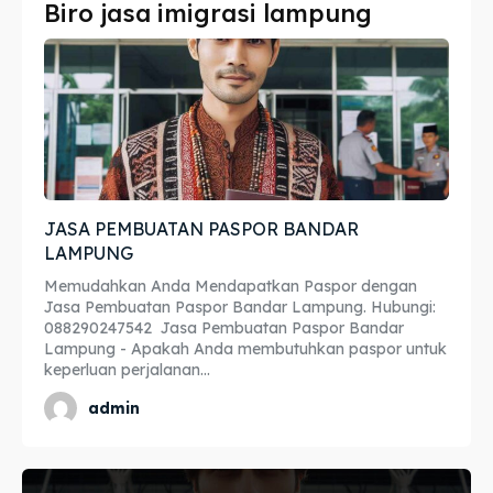
Biro jasa imigrasi lampung
Imta
Imta
Legalisir
Legalisir
Apostille
Apostille
Penerjemah
Penerjemah
JASA PEMBUATAN PASPOR BANDAR
Asuransi
Asuransi
LAMPUNG
Blog
Blog
Memudahkan Anda Mendapatkan Paspor dengan
Jasa Pembuatan Paspor Bandar Lampung. Hubungi:
088290247542 Jasa Pembuatan Paspor Bandar
Lampung - Apakah Anda membutuhkan paspor untuk
keperluan perjalanan...
Cari
Cari
admin