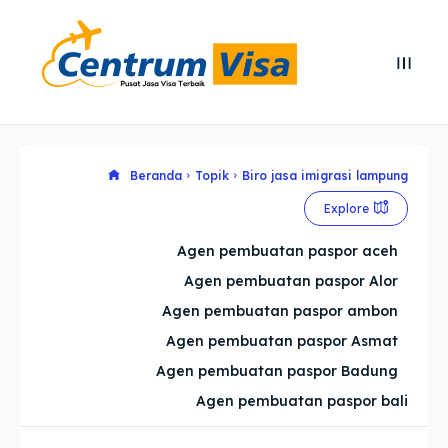
Search
Search
Cari
Cari
Explore our destinations
Explore our destinations
Beranda
Topik
Biro jasa imigrasi lampung
Explore
& Make a booking today
& Make a booking today
Agen pembuatan paspor aceh
Agen pembuatan paspor Alor
Home
Home
Agen pembuatan paspor ambon
Visa
Visa
Agen pembuatan paspor Asmat
Agen pembuatan paspor Badung
Paspor
Paspor
Agen pembuatan paspor bali
Kitas
Kitas