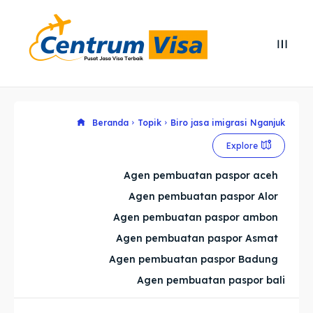
Search
Search
Cari
Cari
Explore our destinations
Explore our destinations
Beranda
Topik
Biro jasa imigrasi Nganjuk
Explore
& Make a booking today
& Make a booking today
Agen pembuatan paspor aceh
Agen pembuatan paspor Alor
Home
Home
Agen pembuatan paspor ambon
Visa
Visa
Agen pembuatan paspor Asmat
Agen pembuatan paspor Badung
Paspor
Paspor
Agen pembuatan paspor bali
Kitas
Kitas