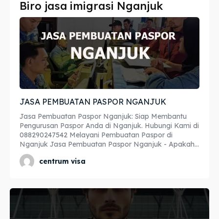
Biro jasa imigrasi Nganjuk
Imta
Imta
Legalisir
Legalisir
Apostille
Apostille
Penerjemah
Penerjemah
JASA PEMBUATAN PASPOR NGANJUK
Asuransi
Asuransi
Jasa Pembuatan Paspor Nganjuk: Siap Membantu
Blog
Blog
Pengurusan Paspor Anda di Nganjuk. Hubungi Kami di
088290247542 Melayani Pembuatan Paspor di
Nganjuk Jasa Pembuatan Paspor Nganjuk - Apakah...
centrum visa
Cari
Cari